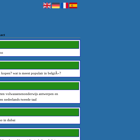
act
ino
 kopen? wat is meest populair in belgiÃ«?
cten volwassenenonderwijs antwerpen en
en nederlands tweede taal
o in dubai