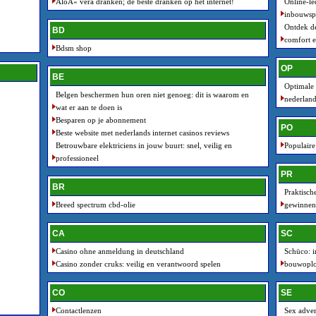
AloÃ« vera dranken; de beste dranken op het internet!
Online-le
inbouwsp
Ontdek de
BD
comfort e
Bdsm shop
OP
BE
Optimale 
Belgen beschermen hun oren niet genoeg: dit is waarom en
nederland
wat er aan te doen is
Besparen op je abonnement
PO
Beste website met nederlands internet casinos reviews
Betrouwbare elektriciens in jouw buurt: snel, veilig en
Populaire
professioneel
PR
BR
Praktisch
Breed spectrum cbd-olie
gewinnen
CA
SC
Casino ohne anmeldung in deutschland
Schüco: i
Casino zonder cruks: veilig en verantwoord spelen
bouwoplo
CO
SE
Contactlenzen
Sex adver