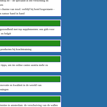
dshop.be – dé specialist in led verlichting en
ots
 charme van texel: verblijf bij hotel kogerstaete -
n natuur hand in hand
gezondheid met top supplementen: een gids voor
 en belgië
 producten bij krachttraining
e tipps, um im online casino austria mehr zu
nnovatie en kwaliteit in de wereld van
ssingen
tenties in amsterdam: de verschuiving van de wallen