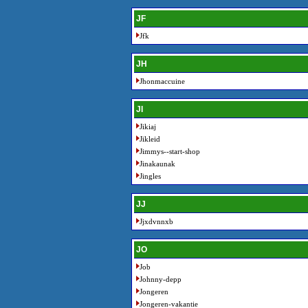
JF
Jfk
JH
Jhonmaccuine
JI
Jikiaj
Jikleid
Jimmys--start-shop
Jinakaunak
Jingles
JJ
Jjxdvnnxb
JO
Job
Johnny-depp
Jongeren
Jongeren-vakantie