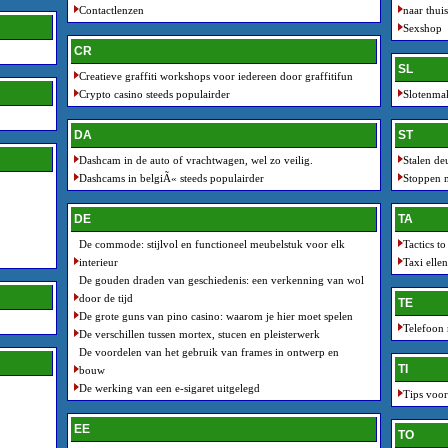
Contactlenzen
naar thui
Sexshop
CR
SL
Creatieve graffiti workshops voor iedereen door graffitifun
Crypto casino steeds populairder
Slotenma
DA
ST
Dashcam in de auto of vrachtwagen, wel zo veilig.
Stalen de
Dashcams in belgiÃ« steeds populairder
Stoppen m
DE
TA
De commode: stijlvol en functioneel meubelstuk voor elk
Tactics t
interieur
Taxi ellen
De gouden draden van geschiedenis: een verkenning van wol
door de tijd
TE
De grote guns van pino casino: waarom je hier moet spelen
Telefoon 
De verschillen tussen mortex, stucen en pleisterwerk
De voordelen van het gebruik van frames in ontwerp en
TI
bouw
De werking van een e-sigaret uitgelegd
Tips voor
EE
TO