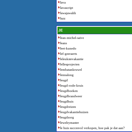
Java
Javascript
Jawajawahh
Jazz
JE
Jean-michel-saive
Jeans
Jeet-kunedo
Jef-geeraerts
Jeleukstevakantie
Jellesprojecten
Jembatankruwel
Jennalong
Jeugd
Jeugd-rode-kruis
Jeugdboeken
Jeugdbrandweer
Jeugdhuis
Jeugdreizen
Jeugdvakantiehuizen
Jeugdzorg
Jewelrymaster
Je huis succesvol verkopen, hoe pak je dat aan?