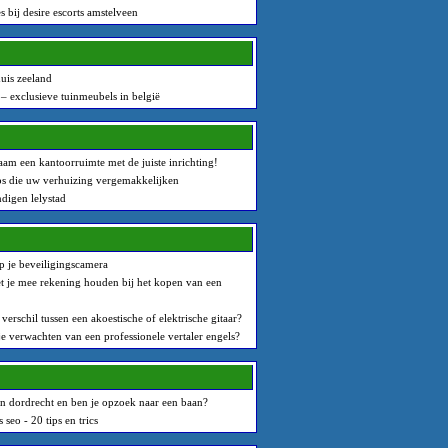
 bij desire escorts amstelveen
uis zeeland
– exclusieve tuinmeubels in belgië
am een kantoorruimte met de juiste inrichting!
ps die uw verhuizing vergemakkelijken
digen lelystad
 je beveiligingscamera
 je mee rekening houden bij het kopen van een
 verschil tussen een akoestische of elektrische gitaar?
e verwachten van een professionele vertaler engels?
in dordrecht en ben je opzoek naar een baan?
seo - 20 tips en trics