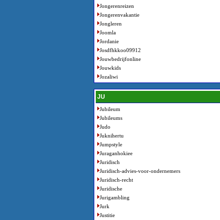
Jongerenreizen
Jongerenvakantie
Jongleren
Joomla
Jordanie
Josdfhkkoo09912
Jouwbedrijfonline
Jouwkids
Jozaliwi
JU
Jubileum
Jubileums
Judo
Juknihertu
Jumpstyle
Juraganhokiee
Juridisch
Juridisch-advies-voor-ondernemers
Juridisch-recht
Juridische
Jurigambling
Jurk
Justitie