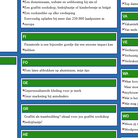
Een domeinnaam, website en webhosting bij site.nl
Top dames
Een graffiti workshop, bedrijfsuitje of kinderfeestje in belgië
Een rookmelder op elke verdieping
VA
Eenvoudig opladen bij meer dan 250.000 laadpunten in
europa
Vakantieh
Van mele 
FI
VE
Finasteride is een bijzonder goedje dat een enorme impact kan
hebben
Verduurza
Verhuisti
Verloskun
FO
Foto laten afdrukken op aluminium, mijn tips
WA
Waar koop
GE
Waar moet
Gepersonaliseerde kleding voor je merk
tinyhouse
Geur marketing bij autodealers
Wat is het
Wat mag j
GR
WO
Graffiti als teambuilding? ideaal voor jou graffiti workshop
bedrijfsuitje!
Woon jij 
Wordpress 
HE