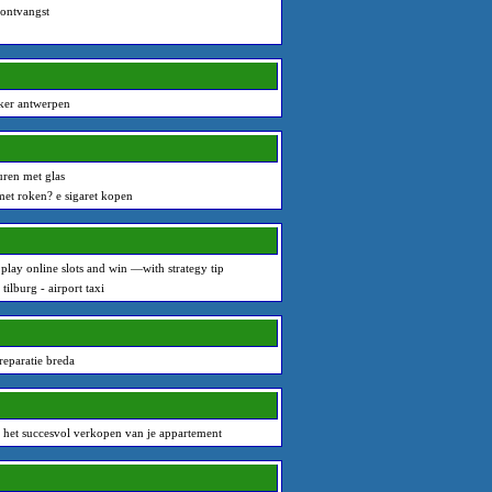
sontvangst
ker antwerpen
uren met glas
et roken? e sigaret kopen
o play online slots and win —with strategy tip
 tilburg - airport taxi
reparatie breda
 het succesvol verkopen van je appartement