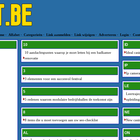
me
-
Alfabet
-
Categorieën
-
Link aanmelden
-
Link wijzigen
-
Adverteren
-
Login
-
Cont
10
ID
10 aandachtspunten waarop je moet letten bij een badkamer
Ideal cas
renovatie
IP
3
Ip camera
3 elementen voor een succesvol festival
LE
5
Leertraje
5 redenen waarom modulaire bedrijfshallen de toekomst zijn
opleiding
8
NE
8 items die u moet toevoegen aan uw seo-checklist
New casin
AL
ON