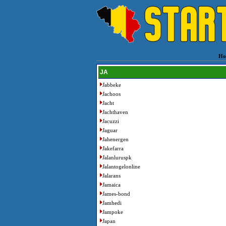
Ho
JA
Jabbeke
Jachoos
Jacht
Jachthaven
Jacuzzi
Jaguar
Jahenergen
Jakefarra
Jalanluruspk
Jalantogelonline
Jalarans
Jamaica
James-bond
Jamhedi
Jampoke
Japan