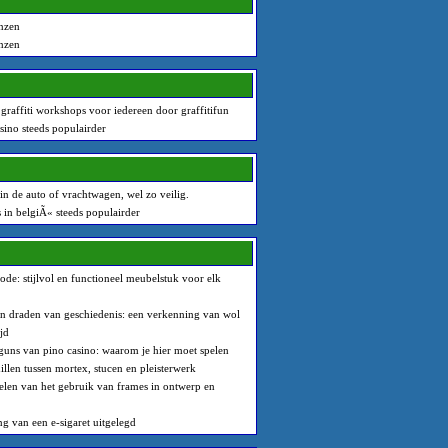
nzen
nzen
 graffiti workshops voor iedereen door graffitifun
sino steeds populairder
n de auto of vrachtwagen, wel zo veilig.
in belgiÃ« steeds populairder
e: stijlvol en functioneel meubelstuk voor elk
 draden van geschiedenis: een verkenning van wol
jd
guns van pino casino: waarom je hier moet spelen
illen tussen mortex, stucen en pleisterwerk
len van het gebruik van frames in ontwerp en
g van een e-sigaret uitgelegd