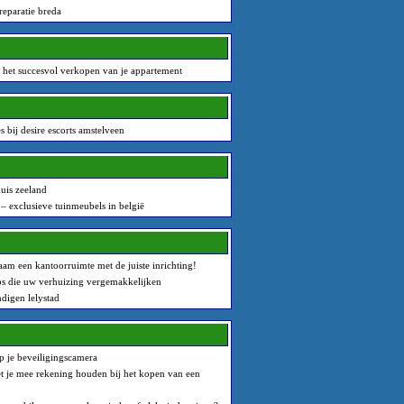
reparatie breda
 het succesvol verkopen van je appartement
 bij desire escorts amstelveen
uis zeeland
– exclusieve tuinmeubels in belgië
am een kantoorruimte met de juiste inrichting!
ps die uw verhuizing vergemakkelijken
digen lelystad
 je beveiligingscamera
 je mee rekening houden bij het kopen van een