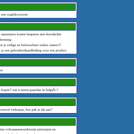
a een ooglidcorrectie
 aannemers kosten besparen met doordachte
cherming
n je veilige en betrouwbare online casino's?
je een gebruikershandleiding voor een product
ino
 kopen? wat is meest populair in belgiÃ«?
uccesvol verkopen, hoe pak je dat aan?
cten volwassenenonderwijs antwerpen en