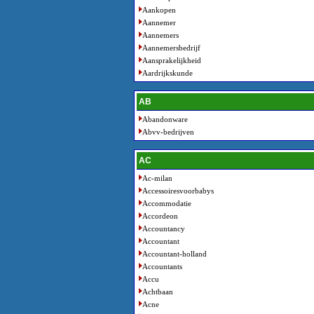
Aankopen
Aannemer
Aannemers
Aannemersbedrijf
Aansprakelijkheid
Aardrijkskunde
AB
Abandonware
Abvv-bedrijven
AC
Ac-milan
Accessoiresvoorbabys
Accommodatie
Accordeon
Accountancy
Accountant
Accountant-holland
Accountants
Accu
Achtbaan
Acne