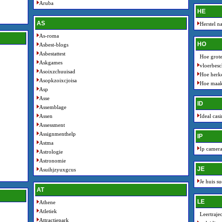
Aruba
HE
AS
Herstel n
As-roma
HO
Asbest-blogs
Asbestattest
Hoe grote
Askgames
vloerbes
Asoixzchuuisad
Hoe herke
Asopkzoixcjoisa
Hoe maak 
Asp
Asse
ID
Assemblage
Assen
Ideal cas
Assessment
Assignmenthelp
IP
Astma
Ip camera
Astrologie
Astronomie
JE
Asuihjzyuxgcus
Je huis s
AT
LE
Athene
Atletiek
Leertraje
Attractiepark