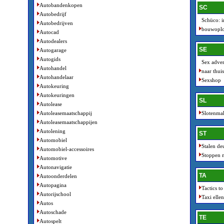
Autobandenkopen
SC
Autobedrijf
Schüco: i
Autobedrijven
bouwoplo
Autocad
Autodealers
SE
Autogarage
Autogids
Sex adver
Autohandel
naar thui
Autohandelaar
Sexshop
Autokeuring
Autokeuringen
SL
Autolease
Autoleasemaatschappij
Slotenma
Autoleasemaatschappijen
Autolening
ST
Automobiel
Stalen de
Automobiel-accessoires
Stoppen m
Automotive
Autonavigatie
TA
Autoonderdelen
Autopagina
Tactics t
Autorijschool
Taxi ellen
Autos
Autoschade
TE
Autospelt