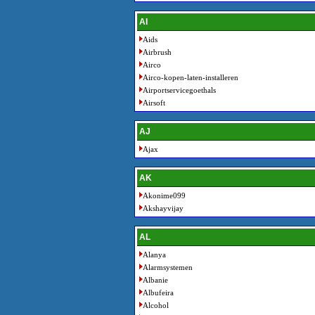
AI
Aids
Airbrush
Airco
Airco-kopen-laten-installeren
Airportservicegoethals
Airsoft
AJ
Ajax
AK
Akonime099
Akshayvijay
AL
Alanya
Alarmsystemen
Albanie
Albufeira
Alcohol