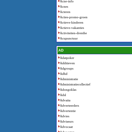
Acne-info
Acnes
Acteren
Acties-promo-groen
Actieve-kinderen
Actieve-vakanties
Activiteiten-drenthe
Acupunctuur
AD
Adatpoker
Additieven
Adgroups
Adhd
Administratie
Administratiecollectief
Adongoklas
Adsl
Advaita
Adverteerders
Advertentie
Advies
Adviseurs
Advocaat