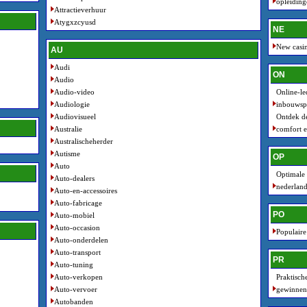
opleiding
Attractieverhuur
Atygxzcyusd
NE
New casin
AU
Audi
ON
Audio
Audio-video
Online-le
Audiologie
inbouwsp
Audiovisueel
Ontdek de
Australie
comfort e
Australischeherder
Autisme
OP
Auto
Optimale 
Auto-dealers
nederland
Auto-en-accessoires
Auto-fabricage
PO
Auto-mobiel
Auto-occasion
Populaire
Auto-onderdelen
Auto-transport
PR
Auto-tuning
Auto-verkopen
Praktisch
Auto-vervoer
gewinnen
Autobanden