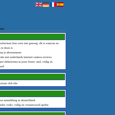
act
schermen hun oren niet genoeg: dit is waarom en
 te doen is
 op je abonnement
site met nederlands internet casinos reviews
re elektriciens in jouw buurt: snel, veilig en
neel
ctrum cbd-olie
hne anmeldung in deutschland
nder cruks: veilig en verantwoord spelen