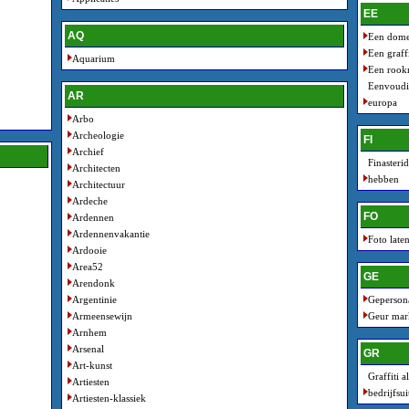
EE
AQ
Een domei
Een graffi
Aquarium
Een rookm
Eenvoudig
AR
europa
Arbo
Archeologie
FI
Archief
Finasteri
Architecten
hebben
Architectuur
Ardeche
FO
Ardennen
Ardennenvakantie
Foto late
Ardooie
Area52
GE
Arendonk
Argentinie
Gepersona
Armeensewijn
Geur mark
Arnhem
Arsenal
GR
Art-kunst
Graffiti 
Artiesten
bedrijfsui
Artiesten-klassiek