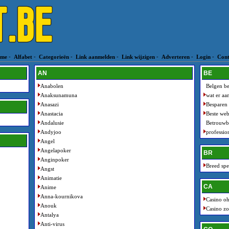
me
-
Alfabet
-
Categorieën
-
Link aanmelden
-
Link wijzigen
-
Adverteren
-
Login
-
Cont
AN
BE
Anabolen
Belgen be
Anaksunamuna
wat er aan
Anasazi
Besparen
Anastacia
Beste web
Andalusie
Betrouwba
Andyjoo
professio
Angel
Angelapoker
BR
Anginpoker
Breed spe
Angst
Animatie
CA
Anime
Anna-kournikova
Casino o
Anouk
Casino zo
Antalya
Anti-virus