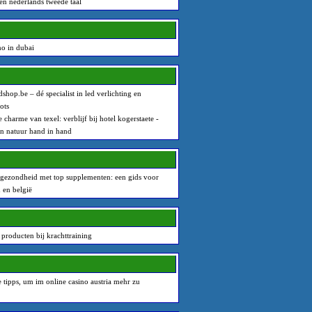
en nederlands tweede taal
o in dubai
dshop.be – dé specialist in led verlichting en
ots
 charme van texel: verblijf bij hotel kogerstaete -
n natuur hand in hand
gezondheid met top supplementen: een gids voor
 en belgië
 producten bij krachttraining
e tipps, um im online casino austria mehr zu