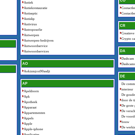
CO
Antiek
Antiekrestauratie
Contactle
Antiseptic
Contactle
Antislip
Antivirus
CR
Antroposofie
Creatieve
Antwerpen
Crypto ca
Antwerpen-bedrijven
Antwoordservice
DA
Antwoordservices
Dashcam i
AO
Dashcams 
Aokizmjcoi90asdji
DE
AP
De commod
interieur
Apeldoorn
De gouden
Apk
door de ti
Apotheek
De grote 
Apparaat
De versch
Appartementen
De voorde
Appels
bouw
Apple
De werkin
Apple-iphone
Applicaties