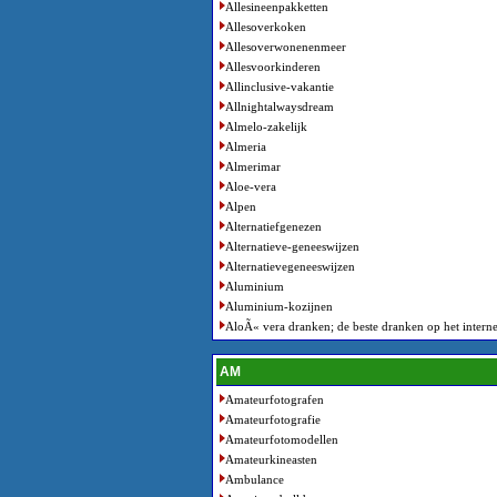
Allesineenpakketten
Allesoverkoken
Allesoverwonenenmeer
Allesvoorkinderen
Allinclusive-vakantie
Allnightalwaysdream
Almelo-zakelijk
Almeria
Almerimar
Aloe-vera
Alpen
Alternatiefgenezen
Alternatieve-geneeswijzen
Alternatievegeneeswijzen
Aluminium
Aluminium-kozijnen
AloÃ« vera dranken; de beste dranken op het interne
AM
Amateurfotografen
Amateurfotografie
Amateurfotomodellen
Amateurkineasten
Ambulance