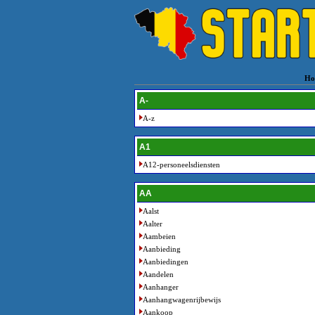
Ho
A-
A-z
A1
A12-personeelsdiensten
AA
Aalst
Aalter
Aambeien
Aanbieding
Aanbiedingen
Aandelen
Aanhanger
Aanhangwagenrijbewijs
Aankoop