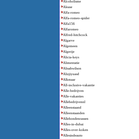
Alcoholisme
Alease
Alfa-romeo
Alfa-romeo-spider
Alfa156
Alfaromeo
Alfred-hitchcock
Algarve
Algemeen
Algerije
Alicia-keys
Alimentatie
Alisahwilson
Alizjiyuasd
Alkmaar
All-inclusive-vakantie
Alle-bedrijven
Alle-vakanties
Allebedrijvennl
Alleenstaand
Alleenstaanden
Allehondenrassen
Alles-in-dubai
Alles-over-koken
Allesindeauto