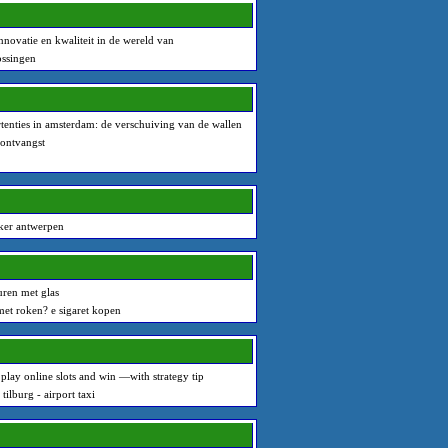
nnovatie en kwaliteit in de wereld van
ssingen
tenties in amsterdam: de verschuiving van de wallen
sontvangst
ker antwerpen
uren met glas
et roken? e sigaret kopen
o play online slots and win —with strategy tip
 tilburg - airport taxi