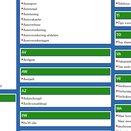
Autosport
Telefoon 
Autototaal
Autotuning
TI
Autovakantie
Tips voor
Autoverhuur
Autoverzekering
TO
Autoverzekering-afsluiten
Autoverzekeringen
Top dames
AV
VA
Avelgem
Vakantieh
Van mele 
AW
VE
Awejaeh
t!
Verduurza
AZ
Verhuisti
Verloskun
Azkjxchyugd
Azxhcuiuadshugi
WA
0W
Waar koop
Waar moet
0w30 olie
tinyhouse