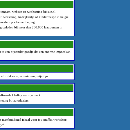
nnaam, website en webhosting bij site.nl
ti workshop, bedrijfsuitje of kinderfeestje in belgië
elder op elke verdieping
 opladen bij meer dan 250.000 laadpunten in
de is een bijzonder goedje dat een enorme impact kan
n afdrukken op aluminium, mijn tips
liseerde kleding voor je merk
eting bij autodealers
als teambuilding? ideaal voor jou graffiti workshop
tje!