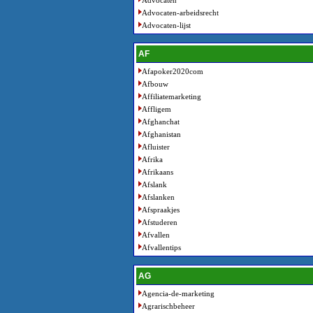
Advocaten
Advocaten-arbeidsrecht
Advocaten-lijst
AF
Afapoker2020com
Afbouw
Affiliatemarketing
Affligem
Afghanchat
Afghanistan
Afluister
Afrika
Afrikaans
Afslank
Afslanken
Afspraakjes
Afstuderen
Afvallen
Afvallentips
AG
Agencia-de-marketing
Agrarischbeheer